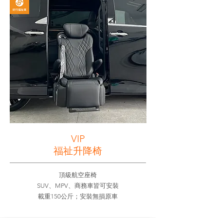
VIP
福祉升降椅
​頂級航空座椅
SUV、MPV、商務車皆可安裝
載重150公斤；安裝無損原車