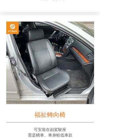
福祉轉向椅
可安裝在副駕駛座
需是轎車、車身較低車款