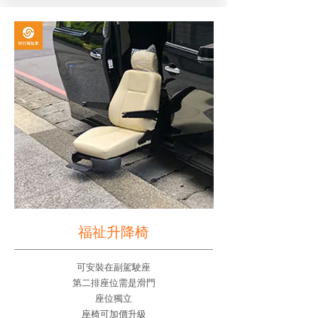
福祉升降椅
可安裝在副駕駛座
第二排座位需是滑門
座位獨立
座椅可加價升級