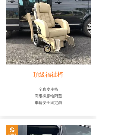
頂級福祉椅
全真皮座椅
高級橡膠輪附蓋
車輪安全固定鎖