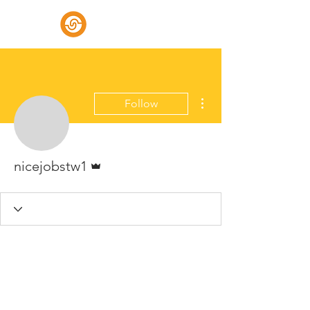
好行福祉車
More actions
Follow
Admin
nicejobstw1