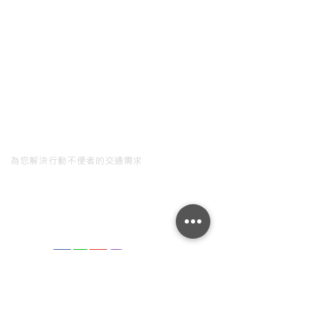
汽機車行動輔具專家
為您解決行動不便者的交通需求
產品項目
福祉椅系列
電動踏板系列
多功能斜坡板
輪椅升降機
二手專區
Blog