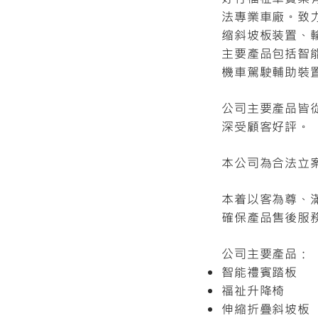
法專業車廠。致
缩斜坡板装置、
主要產品包括智
機車駕駛輔助裝
公司主要產品皆
深受顧客好評。
本公司為合法立
本着以客為尊、
確保產品售後服
公司主要產品：
智能禮賓踏板
福祉升降椅
伸縮折疊斜坡板