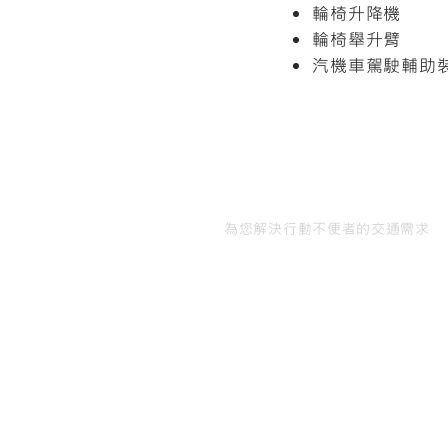
輪椅升降機
輪椅舉升臂
汽機車駕駛輔助
汽機車行動輔具專家
為您解決行動不便者的交通需求
​聯絡我們