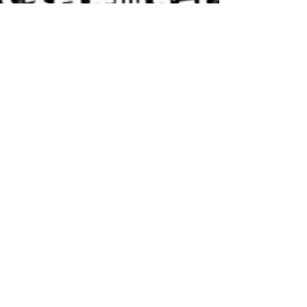
nicejobstw1
Oct 3, 2019
3 min read
【家有行動不便者，該買福祉車
或是搭計程車？】
家有行動不便的長輩，接送問題總是令人頭疼？若
是自行開車，對無法自行站立的長輩而言，連上車
入座都顯得吃力。可以直接推輪椅上車的復康巴士
雖然費用不高，卻預約不易，且僅限領有身心障礙
手冊才能利用。 除了過往的交通方式以外，現在已