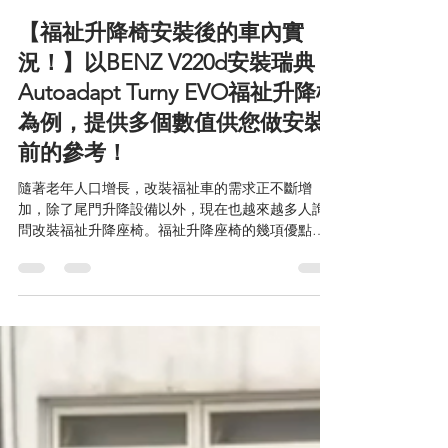
nicejobstw1
May 20, 2022
3 min read
【福祉升降椅安裝後的車內實
況！】以BENZ V220d安裝瑞典
Autoadapt Turny EVO福祉升降椅
為例，提供多個數值供您做安裝
前的參考！
隨著老年人口增長，改裝福祉車的需求正不斷增
加，除了尾門升降設備以外，現在也越來越多人詢
問改裝福祉升降座椅。福祉升降座椅的幾項優點：
座椅看起來跟一般座椅相近。 不需要大幅度改裝或
破壞車體結構。 座椅電動旋轉+升降，減少背/抱負
擔。 家人就近在旁照顧，沒有距離感。...